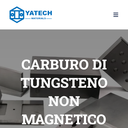
Salta
al
Attiva
contenuto
navig
PRODOTTI
GRADI
CARBURO DI
NOTIZIA
TUNGSTENO
DI
NON
CONTATTAC
MAGNETICO
IT