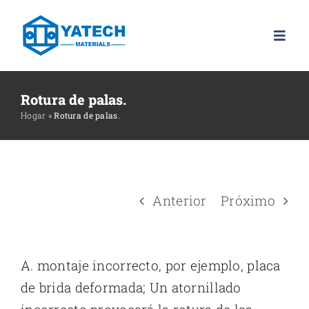
saltar
al
Naveg
contenido
de
palan
PRODUCTO
Rotura de palas.
Hogar
»
Rotura de palas.
LOS GRADO
NOTICIAS
Anterior
Próximo
ACERCA DE
CONTÁCTEN
A. montaje incorrecto, por ejemplo, placa
de brida deformada; Un atornillado
ES