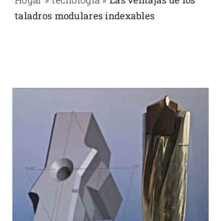
taladros modulares indexables
Hogar
»
tecnología
»
Las ventajas de los taladros modulares
indexables