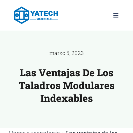
saltar
al
Navega
contenido
de
palanca
PRODUCTOS
marzo 5, 2023
LOS GRADOS
Las Ventajas De Los
NOTICIAS
Taladros Modulares
ACERCA DE
Indexables
CONTÁCTEN
ES
Hogar
»
tecnología
»
Las ventajas de los