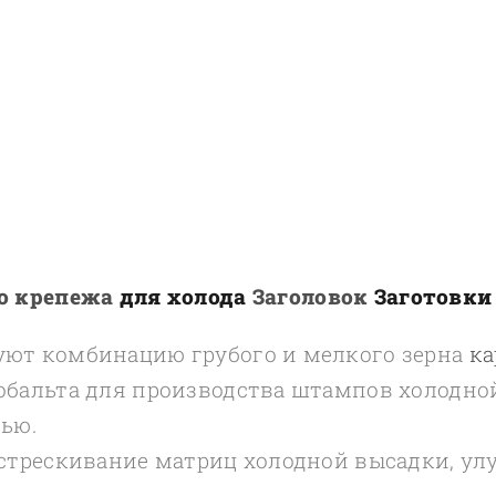
о крепежа
для холода
Заголовок
Заготовки
ют комбинацию грубого и мелкого зерна
ка
обальта для производства штампов холодно
ью.
стрескивание матриц холодной высадки, ул