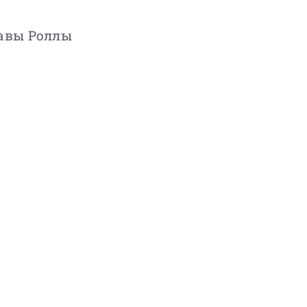
авы
Роллы