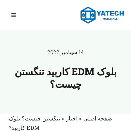
رش
ه
ناوبری
حتوا
را
تغییر
محصولات
دهید
14 سپتامبر 2022
درجات
بلوک EDM کاربید تنگستن
اخبار
چیست؟
در باره
با ما تماس بگیرید
صفحه اصلی
»
اخبار
»
تنگستن چیست؟
بلوک
EDM کاربید
?
IR