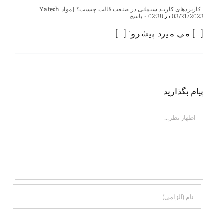
کاربردهای کاربید سیمانی در صنعت قالب چیست؟ | مواد Yatech
03/21/2023 در 02:38
- پاسخ
[…] می میرد پیشرو: […]
پیام بگذارید
اظهار
نظر