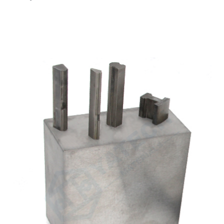
صفحه اصلی
»
اخبار
»
تنگستن چیست؟
بلوک EDM کاربید
?