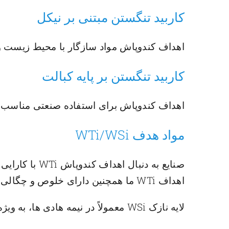
کاربید تنگستن مبتنی بر نیکل
اهداف کندوپاش مواد سازگار با محیط زیست 
کاربید تنگستن بر پایه کبالت
اهداف کندوپاش برای استفاده صنعتی مناسب 
مواد هدف WTi/WSi
صنایع به دنبا
اهداف WTi ما همچنین دارای خلوص و چگالی بالایی هستند و الزامات موانع انتشار قابل اعتماد در مدارهای مجتمع پیچیده را برآورده می کنند.
لایه نازک WSi معمولاً در نیمه هادی ها، به ویژه در حافظه هایی مانند DRAM استفاده می شود تا به عنوان یک لایه تماس اهمی شبکه موثر عمل کند.