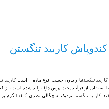
کندوپاش کاربید تنگستن
کاربید تنگستن
با و بدون چسب. نوع ماده ... است
کاربید ت
ین محصول که توسط HIP با استفاده از فرآیند پخت پرس داغ تولید شده است
ند.
کاربید تنگستن
نزدیک به چگا