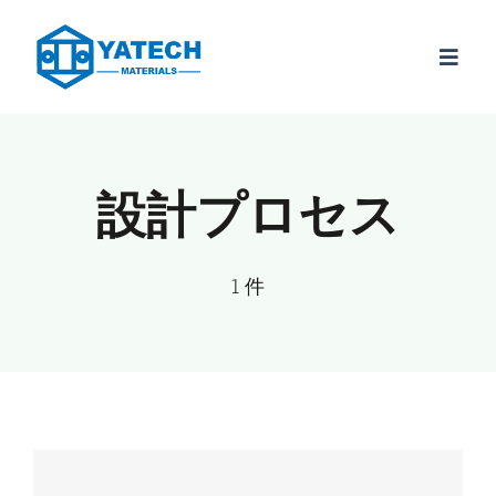
コ
ン
ナ
テ
ビ
ン
ゲ
製品
ー
ツ
シ
に
設計プロセス
材種
ョ
ス
ン
キ
を
情報
1 件
ッ
切
り
プ
会社概要
替
え
お問い合わ
JP