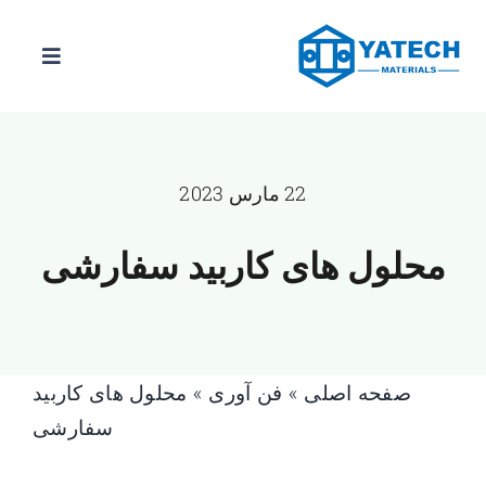
رش
ه
ناوبری
حتوا
را
تغییر
محصولات
دهید
22 مارس 2023
درجات
محلول های کاربید سفارشی
اخبار
در باره
صفحه اصلی
»
فن آوری
»
محلول های کاربید
با ما تماس بگیرید
سفارشی
IR