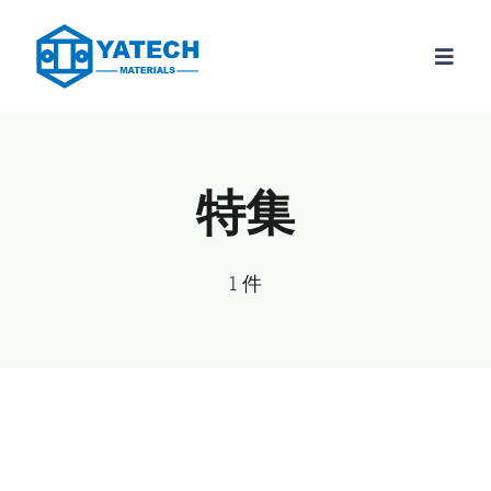
コ
ン
ナ
テ
ビ
ン
ゲ
製品
ー
ツ
シ
に
特集
材種
ョ
ス
ン
キ
を
情報
1 件
ッ
切
り
プ
会社概要
替
え
お問い合わ
JP