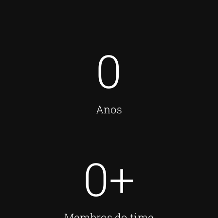
0
Anos
0
+
Membros do time