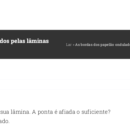
dos pelas lâminas
Lar
»
As bordas dos papelão ondulad
a sua lâmina. A ponta é afiada o suficiente?
ado.