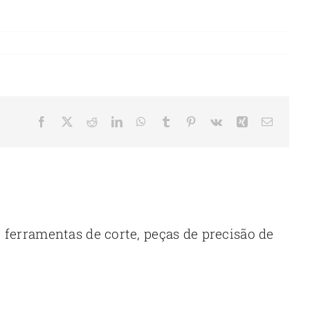
Facebook
X
Reddit
LinkedIn
Whatsapp
Tumblr
Pinterest
Vc
Xing
E-
mail
ferramentas de corte, peças de precisão de