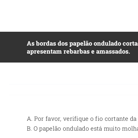
Ir
para
o
conteúdo
As bordas dos papelão ondulado corta
apresentam rebarbas e amassados.
A. Por favor, verifique o fio cortante d
B. O papelão ondulado está muito molh