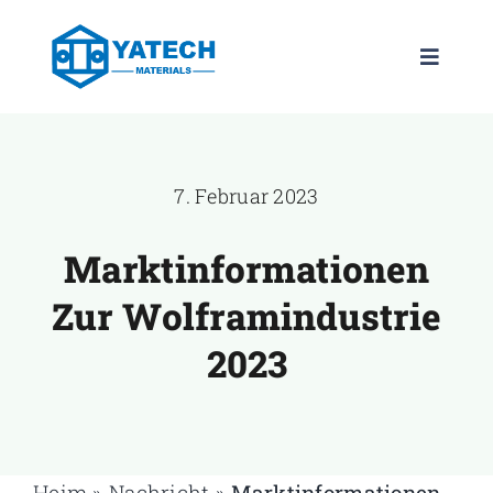
Zum
Inhalt
Navigat
springen
umscha
PRODUKTE
7. Februar 2023
SORTEN
Marktinformationen
NEWS
Zur Wolframindustrie
UNTERNEHM
2023
KONTAKT
DE
Heim
»
Nachricht
»
Marktinformationen