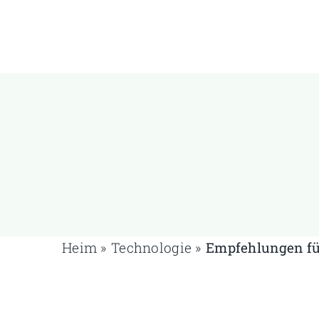
Zum
Inhalt
springen
Heim
»
Technologie
»
Empfehlungen fü