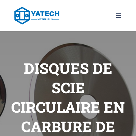
Aller
au
Bascule
contenu
la
navigat
DES PRODUIT
NOTES
DISQUES DE
NOUVELLES
SCIE
À PROPOS
CIRCULAIRE EN
CONTACTEZ-
CARBURE DE
FR