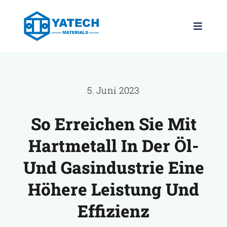
Zum
Inhalt
Navigat
springen
umscha
PRODUKTE
5. Juni 2023
SORTEN
So Erreichen Sie Mit
NEWS
Hartmetall In Der Öl-
UNTERNEHM
Und Gasindustrie Eine
Höhere Leistung Und
KONTAKT
Effizienz
DE