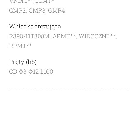
VNMG**,CCMT**
GMP2, GMP3, GMP4
Wkładka frezująca
R390-11T308M, APMT**, WIDOCZNE**,
RPMT**
Pręty
(h6)
OD Φ3-Φ12 L100