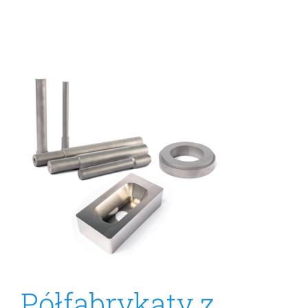
Półfabrykaty z