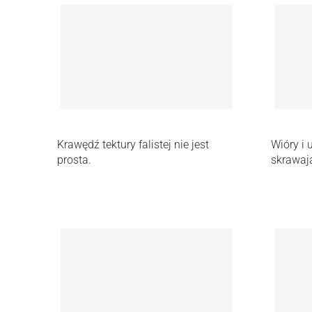
Krawędź tektury falistej nie jest
Wióry i 
prosta.
skrawają