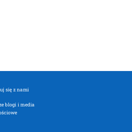
uj się z nami
e blogi i media
ościowe