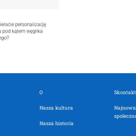
eracie personalizację
u pod kątem węglika
ego?
O
Skontakt
Nasza kultura
Najnowsz
społeczn
Nasza historia