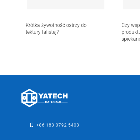
Krótka żywotność ostrzy do
Czy wspi
tektury falistej?
produkt
spiekan
+86 183 0792 5403