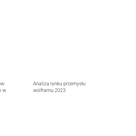
ów
Analiza rynku przemysłu
h w
wolframu 2023