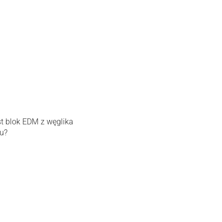
st blok EDM z węglika
u?