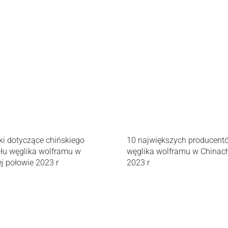
ki dotyczące chińskiego
10 największych producent
łu węglika wolframu w
węglika wolframu w Chinac
j połowie 2023 r
2023 r